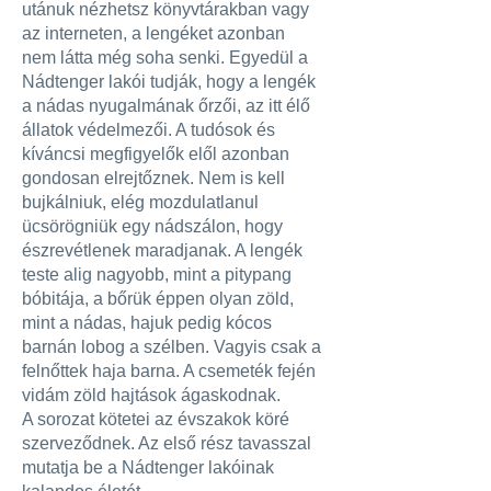
utánuk nézhetsz könyvtárakban vagy
az interneten, a lengéket azonban
nem látta még soha senki. Egyedül a
Nádtenger lakói tudják, hogy a lengék
a nádas nyugalmának őrzői, az itt élő
állatok védelmezői. A tudósok és
kíváncsi megfigyelők elől azonban
gondosan elrejtőznek. Nem is kell
bujkálniuk, elég mozdulatlanul
ücsörögniük egy nádszálon, hogy
észrevétlenek maradjanak. A lengék
teste alig nagyobb, mint a pitypang
bóbitája, a bőrük éppen olyan zöld,
mint a nádas, hajuk pedig kócos
barnán lobog a szélben. Vagyis csak a
felnőttek haja barna. A csemeték fején
vidám zöld hajtások ágaskodnak.
A sorozat kötetei az évszakok köré
szerveződnek. Az első rész tavasszal
mutatja be a Nádtenger lakóinak